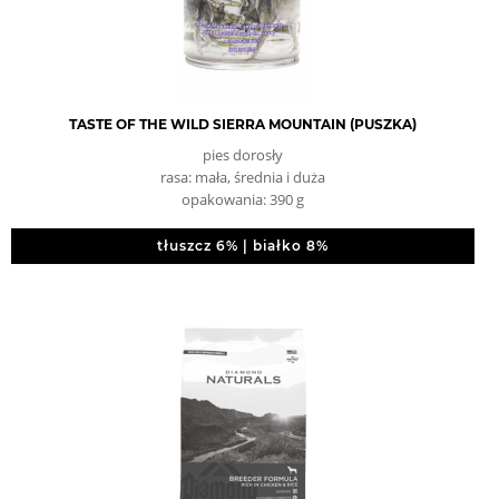
TASTE OF THE WILD SIERRA MOUNTAIN (PUSZKA)
pies dorosły
rasa: mała, średnia i duża
opakowania: 390 g
tłuszcz 6% | białko 8%