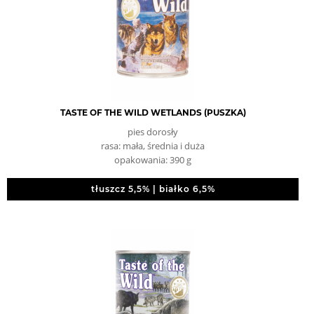
TASTE OF THE WILD WETLANDS (PUSZKA)
pies dorosły
rasa: mała, średnia i duża
opakowania: 390 g
tłuszcz 5,5% | białko 6,5%