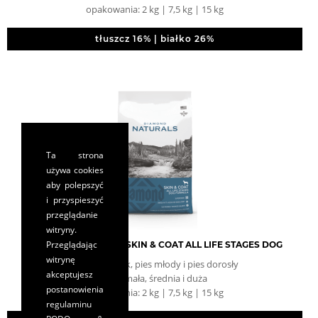
opakowania: 2 kg | 7,5 kg | 15 kg
tłuszcz 16% | białko 26%
Ta strona
używa cookies
aby polepszyć
i przyspieszyć
przeglądanie
witryny.
Przeglądając
DIAMOND NATURALS SKIN & COAT ALL LIFE STAGES DOG
witrynę
pies szczeniak, pies młody i pies dorosły
akceptujesz
rasa: mała, średnia i duża
postanowienia
opakowania: 2 kg | 7,5 kg | 15 kg
regulaminu