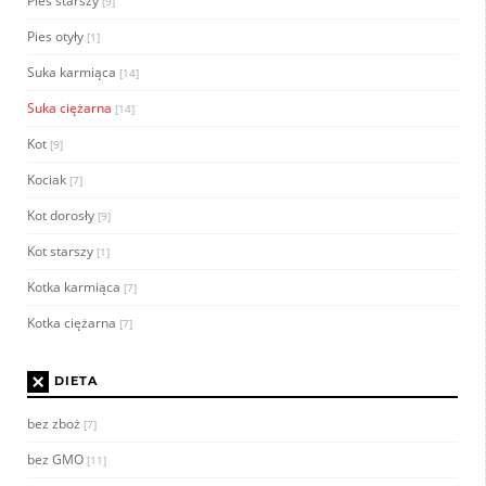
Pies starszy
[9]
Pies otyły
[1]
Suka karmiąca
[14]
Suka ciężarna
[14]
Kot
[9]
Kociak
[7]
Kot dorosły
[9]
Kot starszy
[1]
Kotka karmiąca
[7]
Kotka ciężarna
[7]
×
DIETA
bez zboż
[7]
bez GMO
[11]