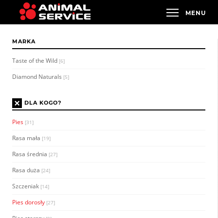
MARKA
Taste of the Wild
[6]
Diamond Naturals
[5]
×
DLA KOGO?
Pies
[31]
Rasa mała
[19]
Rasa średnia
[27]
Rasa duża
[24]
Szczeniak
[14]
Pies dorosły
[27]