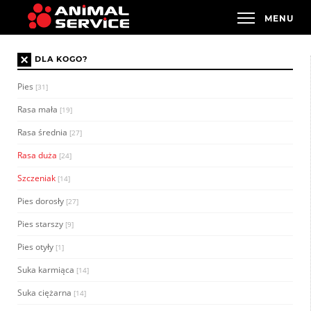
×
DLA KOGO?
Pies
[31]
Rasa mała
[19]
Rasa średnia
[27]
Rasa duża
[24]
Szczeniak
[14]
Pies dorosły
[27]
Pies starszy
[9]
Pies otyły
[1]
Suka karmiąca
[14]
Suka ciężarna
[14]