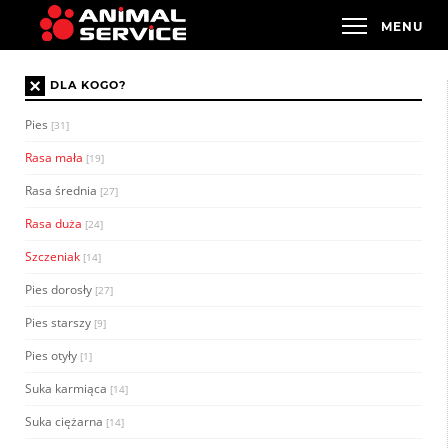
×
DLA KOGO?
Pies
[31]
Rasa mała
[19]
Rasa średnia
[27]
Rasa duża
[24]
Szczeniak
[14]
Pies dorosły
[27]
Pies starszy
[9]
Pies otyły
[1]
Suka karmiąca
[14]
Suka ciężarna
[14]