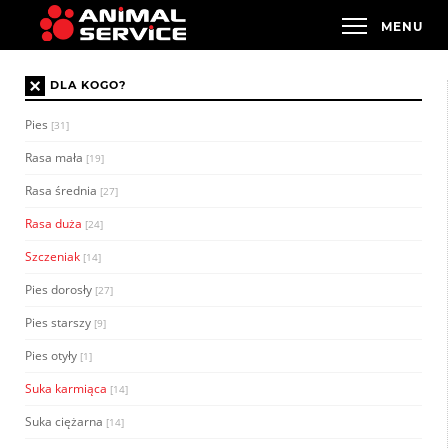
×
DLA KOGO?
Pies
[31]
Rasa mała
[19]
Rasa średnia
[27]
Rasa duża
[24]
Szczeniak
[14]
Pies dorosły
[27]
Pies starszy
[9]
Pies otyły
[1]
Suka karmiąca
[14]
Suka ciężarna
[14]