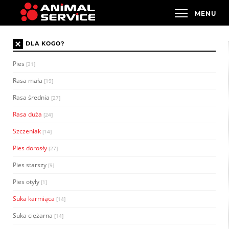
×
DLA KOGO?
Pies
[31]
Rasa mała
[19]
Rasa średnia
[27]
Rasa duża
[24]
Szczeniak
[14]
Pies dorosły
[27]
Pies starszy
[9]
Pies otyły
[1]
Suka karmiąca
[14]
Suka ciężarna
[14]