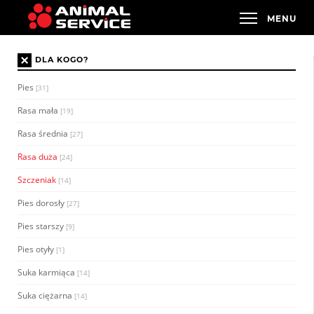
×
DLA KOGO?
Pies
[31]
Rasa mała
[19]
Rasa średnia
[27]
Rasa duża
[24]
Szczeniak
[14]
Pies dorosły
[27]
Pies starszy
[9]
Pies otyły
[1]
Suka karmiąca
[14]
Suka ciężarna
[14]