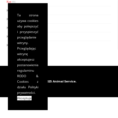
Kot
[9]
Kociak
[7]
Ta strona
Kot dorosły
[9]
używa cookies
aby polepszyć
Kot starszy
[1]
i przyspieszyć
Kotka karmiąca
[7]
przeglądanie
witryny.
Kotka ciężarna
[7]
Przeglądając
witrynę
akceptujesz
postanowienia
regulaminu
RODO &
Cookies
z
© 2025 Animal Service.
działu Polityki
prywatności.
Akceptuje