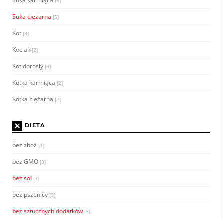
Suka karmiąca
[5]
Suka ciężarna
[5]
Kot
[3]
Kociak
[2]
Kot dorosły
[3]
Kotka karmiąca
[2]
Kotka ciężarna
[2]
×
DIETA
bez zboż
[1]
bez GMO
[3]
bez soi
[3]
bez pszenicy
[3]
bez sztucznych dodatków
[3]