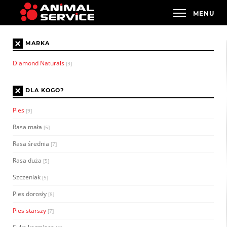
×
MARKA
Diamond Naturals
[3]
×
DLA KOGO?
Pies
[9]
Rasa mała
[5]
Rasa średnia
[7]
Rasa duża
[5]
Szczeniak
[5]
Pies dorosły
[8]
Pies starszy
[7]