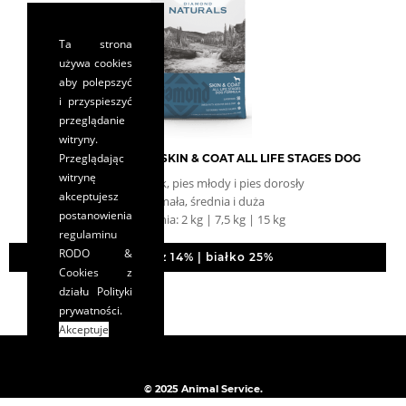
Ta strona
używa cookies
aby polepszyć
i przyspieszyć
przeglądanie
witryny.
Przeglądając
DIAMOND NATURALS SKIN & COAT ALL LIFE STAGES DOG
witrynę
pies szczeniak, pies młody i pies dorosły
akceptujesz
rasa: mała, średnia i duża
postanowienia
opakowania: 2 kg | 7,5 kg | 15 kg
regulaminu
RODO &
tłuszcz 14% | białko 25%
Cookies
z
działu Polityki
prywatności.
Akceptuje
© 2025 Animal Service.