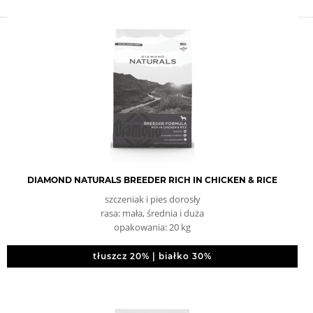
DIAMOND NATURALS BREEDER RICH IN CHICKEN & RICE
szczeniak i pies dorosły
rasa: mała, średnia i duża
opakowania: 20 kg
tłuszcz 20% | białko 30%