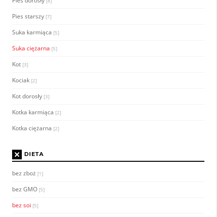
Pies dorosły
[8]
Pies starszy
[7]
Suka karmiąca
[5]
Suka ciężarna
[5]
Kot
[3]
Kociak
[2]
Kot dorosły
[3]
Kotka karmiąca
[2]
Kotka ciężarna
[2]
×
DIETA
bez zboż
[1]
bez GMO
[5]
bez soi
[5]