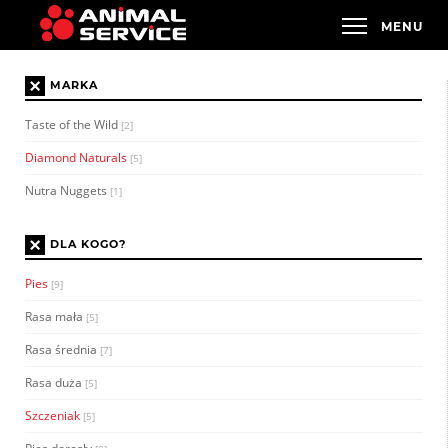
×
MARKA
Taste of the Wild
[2]
Diamond Naturals
[5]
Nutra Nuggets
[1]
×
DLA KOGO?
Pies
[9]
Rasa mała
[5]
Rasa średnia
[7]
Rasa duża
[5]
Szczeniak
[5]