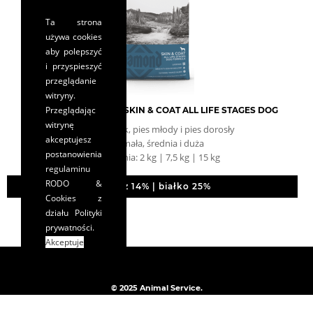
Ta strona
używa cookies
aby polepszyć
i przyspieszyć
przeglądanie
witryny.
Przeglądając
DIAMOND NATURALS SKIN & COAT ALL LIFE STAGES DOG
witrynę
pies szczeniak, pies młody i pies dorosły
akceptujesz
rasa: mała, średnia i duża
postanowienia
opakowania: 2 kg | 7,5 kg | 15 kg
regulaminu
RODO &
tłuszcz 14% | białko 25%
Cookies
z
działu Polityki
prywatności.
Akceptuje
© 2025 Animal Service.