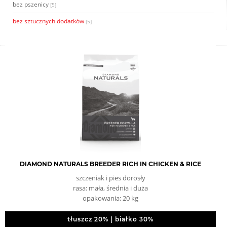
bez pszenicy
[5]
bez sztucznych dodatków
[5]
DIAMOND NATURALS BREEDER RICH IN CHICKEN & RICE
szczeniak i pies dorosły
rasa: mała, średnia i duża
opakowania: 20 kg
tłuszcz 20% | białko 30%