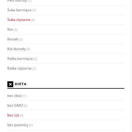
Pies starszy
[7]
Suka karmiąca
[5]
Suka ciężarna
[5]
Kot
[3]
Kociak
[2]
Kot dorosły
[3]
Kotka karmiąca
[2]
Kotka ciężarna
[2]
×
DIETA
bez zboż
[1]
bez GMO
[5]
bez soi
[5]
bez pszenicy
[5]