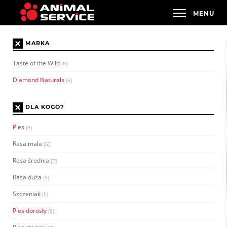
×
MARKA
Taste of the Wild
[6]
Diamond Naturals
[5]
×
DLA KOGO?
Pies
[9]
Rasa mała
[5]
Rasa średnia
[7]
Rasa duża
[5]
Szczeniak
[5]
Pies dorosły
[8]