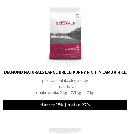
DIAMOND NATURALS LARGE BREED PUPPY RICH IN LAMB & RICE
pies szczeniak, pies młody
rasa: duża
opakowania: 2 kg | 7,5 kg | 15 kg
tłuszcz 15% | białko 27%