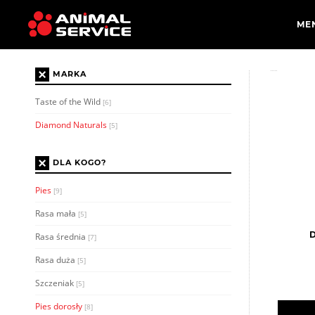
×
MARKA
Taste of the Wild
[6]
Diamond Naturals
[5]
×
DLA KOGO?
Pies
[9]
Rasa mała
[5]
D
Rasa średnia
[7]
Rasa duża
[5]
Szczeniak
[5]
Pies dorosły
[8]