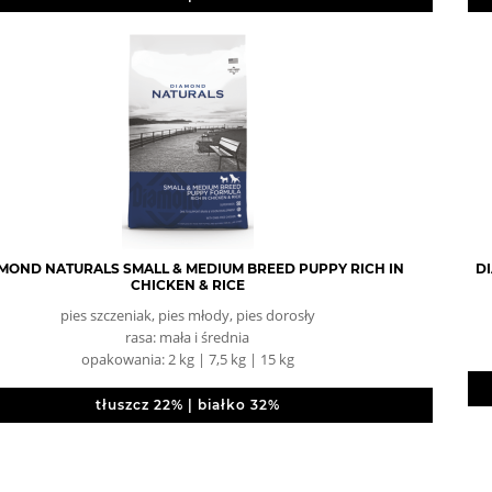
MOND NATURALS SMALL & MEDIUM BREED PUPPY RICH IN
DI
CHICKEN & RICE
pies szczeniak, pies młody, pies dorosły
rasa: mała i średnia
opakowania: 2 kg | 7,5 kg | 15 kg
tłuszcz 22% | białko 32%