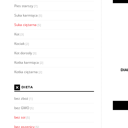
Pies starszy
[7]
Suka karmiąca
[5]
Suka ciężarna
[5]
Kot
[3]
Kociak
[2]
Kot dorosły
[3]
Kotka karmiąca
[2]
DIA
Kotka ciężarna
[2]
×
DIETA
bez zboż
[1]
bez GMO
[5]
bez soi
[5]
bez pszenicy
[5]