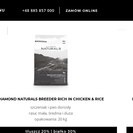
+48 885 857 000
ZAMÓW ONLINE
IAMOND NATURALS BREEDER RICH IN CHICKEN & RICE
szczeniak i pies dorosły
rasa: mała, średnia i duża
opakowania: 20 kg
tłuszcz 20% | białko 30%