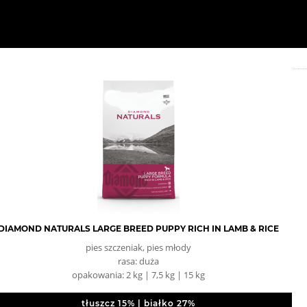
DIAMOND NATURALS LARGE BREED PUPPY RICH IN LAMB & RICE
pies szczeniak, pies młody
rasa: duża
opakowania: 2 kg | 7,5 kg | 15 kg
tłuszcz 15% | białko 27%