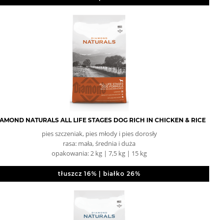
AMOND NATURALS ALL LIFE STAGES DOG RICH IN CHICKEN & RICE
pies szczeniak, pies młody i pies dorosły
rasa: mała, średnia i duża
opakowania: 2 kg | 7,5 kg | 15 kg
tłuszcz 16% | białko 26%