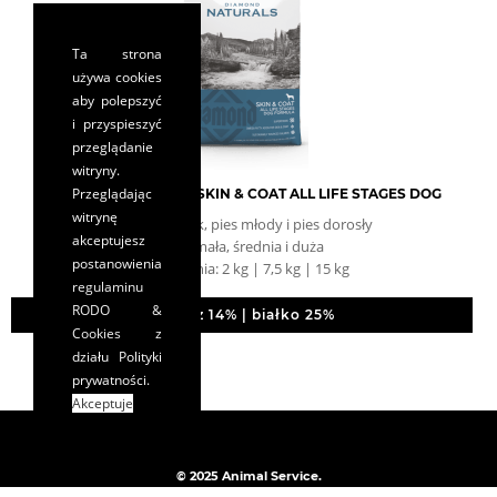
Ta strona
używa cookies
aby polepszyć
i przyspieszyć
przeglądanie
witryny.
Przeglądając
DIAMOND NATURALS SKIN & COAT ALL LIFE STAGES DOG
witrynę
pies szczeniak, pies młody i pies dorosły
akceptujesz
rasa: mała, średnia i duża
postanowienia
opakowania: 2 kg | 7,5 kg | 15 kg
regulaminu
RODO &
tłuszcz 14% | białko 25%
Cookies
z
działu Polityki
prywatności.
Akceptuje
© 2025 Animal Service.