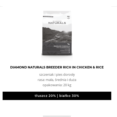
DIAMOND NATURALS BREEDER RICH IN CHICKEN & RICE
szczeniak i pies dorosły
rasa: mała, średnia i duża
opakowania: 20 kg
tłuszcz 20% | białko 30%