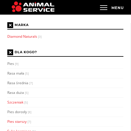
×
MARKA
Diamond Naturals
[3]
×
DLA KOGO?
Pies
[9]
Rasa mała
[5]
Rasa średnia
[7]
Rasa duża
[5]
Szczeniak
[5]
Pies dorosły
[8]
Pies starszy
[7]