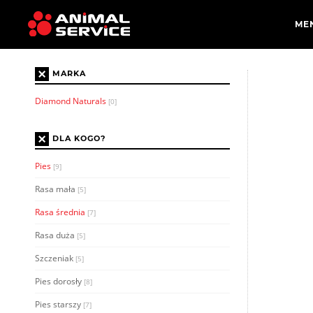
×
MARKA
Diamond Naturals
[0]
×
DLA KOGO?
Pies
[9]
Rasa mała
[5]
Rasa średnia
[7]
Rasa duża
[5]
Szczeniak
[5]
Pies dorosły
[8]
Pies starszy
[7]