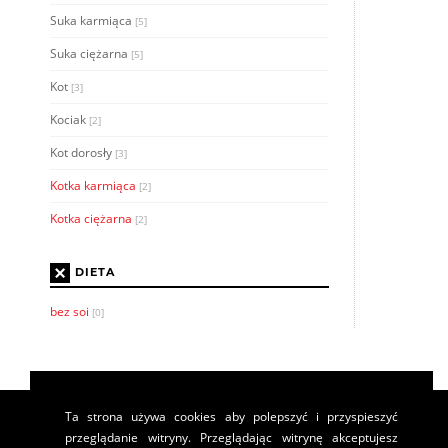
Suka karmiąca
[5]
Suka ciężarna
[5]
Kot
[3]
Kociak
[2]
Kot dorosły
[3]
Kotka karmiąca
[2]
Kotka ciężarna
[2]
×
DIETA
bez soi
[0]
Ta strona używa cookies aby polepszyć i przyspieszyć
przeglądanie witryny. Przeglądając witrynę akceptujesz