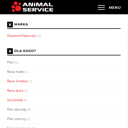
×
MARKA
Diamond Naturals
[0]
×
DLA KOGO?
Pies
[9]
Rasa mała
[5]
Rasa średnia
[7]
Rasa duża
[5]
Szczeniak
[5]
Pies dorosły
[8]
Pies starszy
[7]