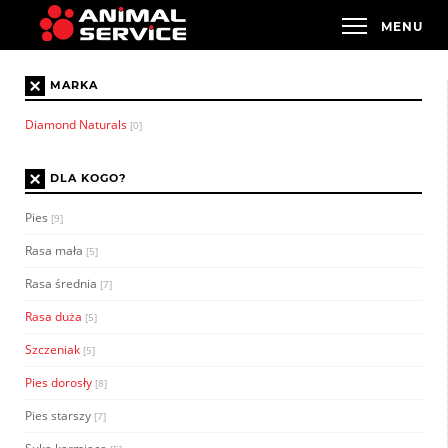
×
MARKA
Diamond Naturals
[0]
×
DLA KOGO?
Pies
[9]
Rasa mała
[5]
Rasa średnia
[7]
Rasa duża
[5]
Szczeniak
[5]
Pies dorosły
[8]
Pies starszy
[7]