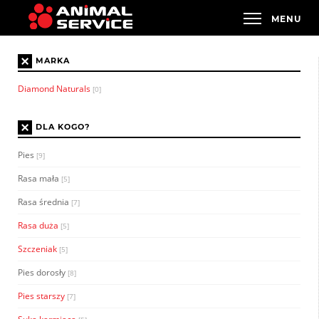
×
MARKA
Diamond Naturals
[0]
×
DLA KOGO?
Pies
[9]
Rasa mała
[5]
Rasa średnia
[7]
Rasa duża
[5]
Szczeniak
[5]
Pies dorosły
[8]
Pies starszy
[7]