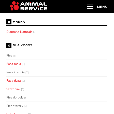
×
MARKA
Diamond Naturals
[0]
×
DLA KOGO?
Pies
[9]
Rasa mała
[5]
Rasa średnia
[7]
Rasa duża
[5]
Szczeniak
[5]
Pies dorosły
[8]
Pies starszy
[7]