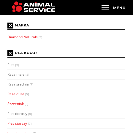
×
MARKA
Diamond Naturals
[3]
×
DLA KOGO?
Pies
[9]
Rasa mała
[5]
Rasa średnia
[7]
Rasa duża
[5]
Szczeniak
[5]
Pies dorosły
[8]
Pies starszy
[7]