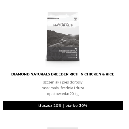
DIAMOND NATURALS BREEDER RICH IN CHICKEN & RICE
szczeniak i pies dorosły
rasa: mała, średnia i duża
opakowania: 20 kg
tłuszcz 20% | białko 30%