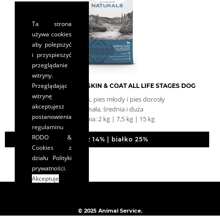
Ta strona
używa cookies
aby polepszyć
i przyspieszyć
przeglądanie
witryny.
Przeglądając
DIAMOND NATURALS SKIN & COAT ALL LIFE STAGES DOG
witrynę
pies szczeniak, pies młody i pies dorosły
akceptujesz
rasa: mała, średnia i duża
postanowienia
opakowania: 2 kg | 7,5 kg | 15 kg
regulaminu
RODO &
tłuszcz 14% | białko 25%
Cookies
z
działu Polityki
prywatności.
Akceptuje
© 2025 Animal Service.