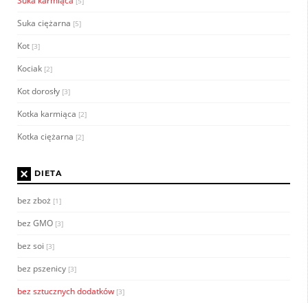
Suka karmiąca
[5]
Suka ciężarna
[5]
Kot
[3]
Kociak
[2]
Kot dorosły
[3]
Kotka karmiąca
[2]
Kotka ciężarna
[2]
×
DIETA
bez zboż
[1]
bez GMO
[3]
bez soi
[3]
bez pszenicy
[3]
bez sztucznych dodatków
[3]