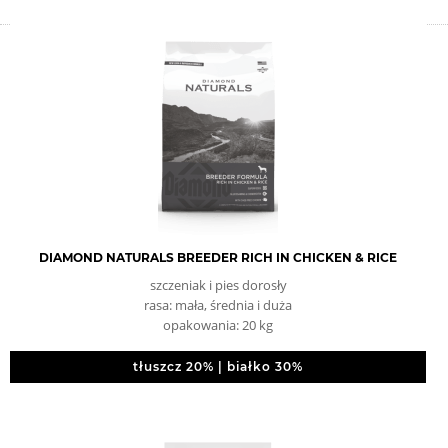
DIAMOND NATURALS BREEDER RICH IN CHICKEN & RICE
szczeniak i pies dorosły
rasa: mała, średnia i duża
opakowania: 20 kg
tłuszcz 20% | białko 30%