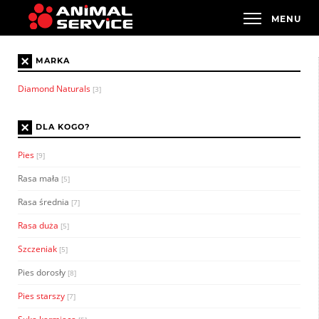
×
MARKA
Diamond Naturals
[3]
×
DLA KOGO?
Pies
[9]
Rasa mała
[5]
Rasa średnia
[7]
Rasa duża
[5]
Szczeniak
[5]
Pies dorosły
[8]
Pies starszy
[7]