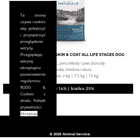
Ta strona
używa cookies
aby polepszyć
i przyspieszyć
przeglądanie
witryny.
Przeglądając
DIAMOND NATURALS SKIN & COAT ALL LIFE STAGES DOG
witrynę
pies szczeniak, pies młody i pies dorosły
akceptujesz
rasa: mała, średnia i duża
postanowienia
opakowania: 2 kg | 7,5 kg | 15 kg
regulaminu
RODO &
tłuszcz 14% | białko 25%
Cookies
z
działu Polityki
prywatności.
Akceptuje
© 2025 Animal Service.