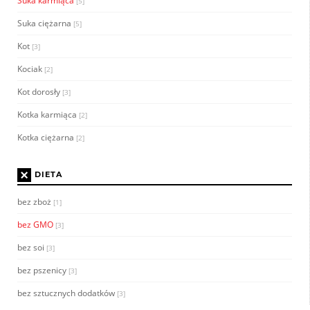
Suka karmiąca
[5]
Suka ciężarna
[5]
Kot
[3]
Kociak
[2]
Kot dorosły
[3]
Kotka karmiąca
[2]
Kotka ciężarna
[2]
×
DIETA
bez zboż
[1]
bez GMO
[3]
bez soi
[3]
bez pszenicy
[3]
bez sztucznych dodatków
[3]