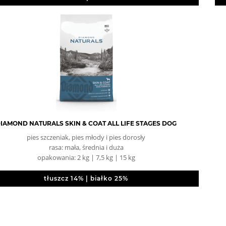
IAMOND NATURALS SKIN & COAT ALL LIFE STAGES DOG
pies szczeniak, pies młody i pies dorosły
rasa: mała, średnia i duża
opakowania: 2 kg | 7,5 kg | 15 kg
tłuszcz 14% | białko 25%