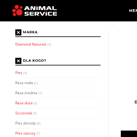
×
MARKA
Diamond Naturals
[3]
×
DLA KOGO?
Pies
[9]
Rasa mała
[5]
Rasa średnia
[7]
D
Rasa duża
[5]
Szczeniak
[5]
Pies dorosły
[8]
Pies starszy
[7]