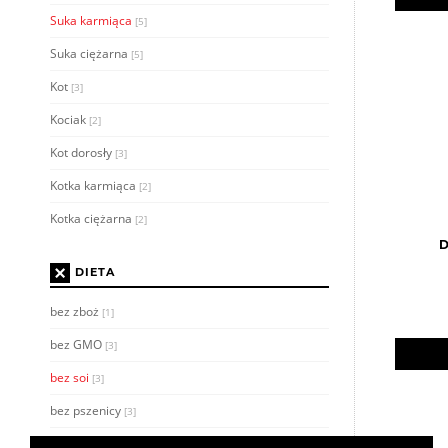
Suka karmiąca
[5]
Suka ciężarna
[5]
Kot
[3]
Kociak
[2]
Kot dorosły
[3]
Kotka karmiąca
[2]
Kotka ciężarna
[2]
D
×
DIETA
bez zboż
[1]
bez GMO
[3]
bez soi
[3]
bez pszenicy
[3]
bez sztucznych dodatków
[3]