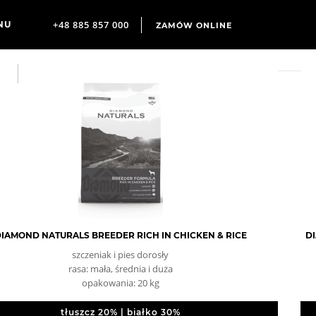
+48 885 857 000
ZAMÓW ONLINE
IAMOND NATURALS BREEDER RICH IN CHICKEN & RICE
DI
szczeniak i pies dorosły
rasa: mała, średnia i duża
opakowania: 20 kg
tłuszcz 20% | białko 30%