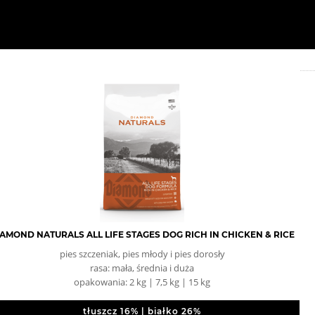
AMOND NATURALS ALL LIFE STAGES DOG RICH IN CHICKEN & RICE
pies szczeniak, pies młody i pies dorosły
rasa: mała, średnia i duża
opakowania: 2 kg | 7,5 kg | 15 kg
tłuszcz 16% | białko 26%