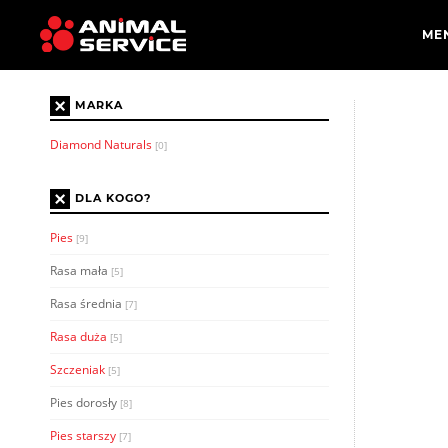
×
MARKA
Diamond Naturals
[0]
×
DLA KOGO?
Pies
[9]
Rasa mała
[5]
Rasa średnia
[7]
Rasa duża
[5]
Szczeniak
[5]
Pies dorosły
[8]
Pies starszy
[7]