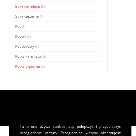
Suka karmiąca
[5]
Suka ciężarna
[5]
Kot
[3]
Kociak
[2]
Kot dorosły
[3]
Kotka karmiąca
[2]
Kotka ciężarna
[2]
Ta strona używa cookies aby polepszyć i przyspieszyć
przeglądanie witryny. Przeglądając witrynę akceptujesz