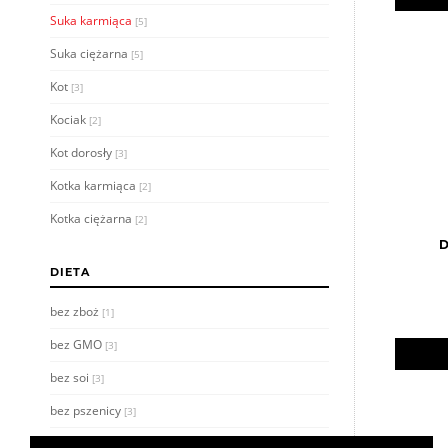
Suka karmiąca
[5]
Suka ciężarna
[5]
Kot
[3]
Kociak
[2]
Kot dorosły
[3]
Kotka karmiąca
[2]
Kotka ciężarna
[2]
D
DIETA
bez zboż
[1]
bez GMO
[3]
bez soi
[3]
bez pszenicy
[3]
bez sztucznych dodatków
[3]