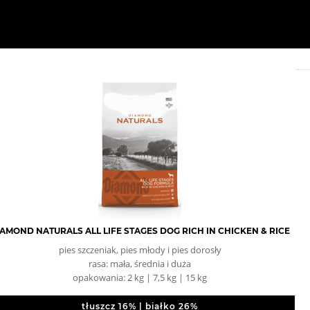
AMOND NATURALS ALL LIFE STAGES DOG RICH IN CHICKEN & RICE
pies szczeniak, pies młody i pies dorosły
rasa: mała, średnia i duża
opakowania: 2 kg | 7,5 kg | 15 kg
tłuszcz 16% | białko 26%