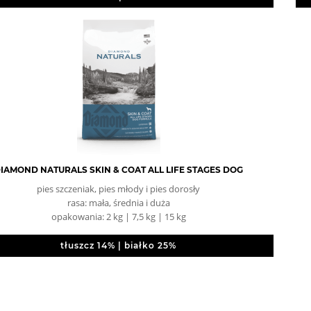
IAMOND NATURALS SKIN & COAT ALL LIFE STAGES DOG
pies szczeniak, pies młody i pies dorosły
rasa: mała, średnia i duża
opakowania: 2 kg | 7,5 kg | 15 kg
tłuszcz 14% | białko 25%