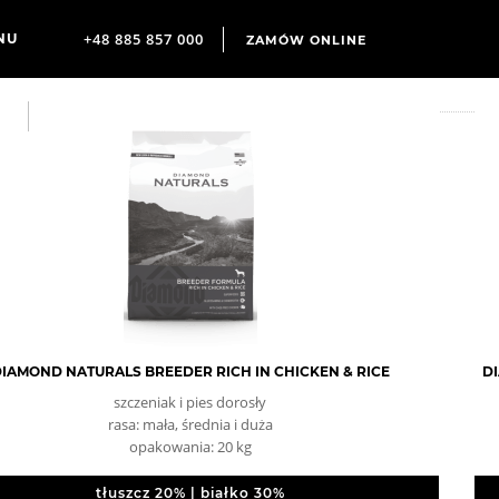
+48 885 857 000
ZAMÓW ONLINE
IAMOND NATURALS BREEDER RICH IN CHICKEN & RICE
DI
szczeniak i pies dorosły
rasa: mała, średnia i duża
opakowania: 20 kg
tłuszcz 20% | białko 30%