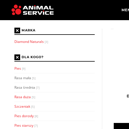
×
MARKA
Diamond Naturals
[3]
×
DLA KOGO?
Pies
[9]
Rasa mała
[5]
Rasa średnia
[7]
D
Rasa duża
[5]
Szczeniak
[5]
Pies dorosły
[8]
Pies starszy
[7]