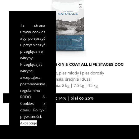
Ta strona
używa cookies
aby polepszyć
i przyspieszyć
przeglądanie
witryny.
Przeglądając
DIAMOND NATURALS SKIN & COAT ALL LIFE STAGES DOG
witrynę
pies szczeniak, pies młody i pies dorosły
akceptujesz
rasa: mała, średnia i duża
postanowienia
opakowania: 2 kg | 7,5 kg | 15 kg
regulaminu
RODO &
tłuszcz 14% | białko 25%
Cookies
z
działu Polityki
prywatności.
Akceptuje