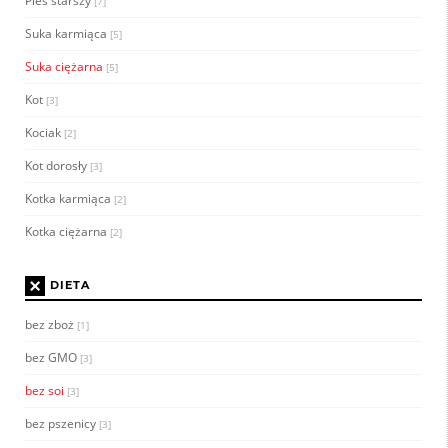
Pies starszy
[7]
Suka karmiąca
[5]
Suka ciężarna
[5]
Kot
[3]
Kociak
[2]
Kot dorosły
[3]
Kotka karmiąca
[2]
Kotka ciężarna
[2]
×
DIETA
bez zboż
[1]
bez GMO
[3]
bez soi
[3]
bez pszenicy
[3]