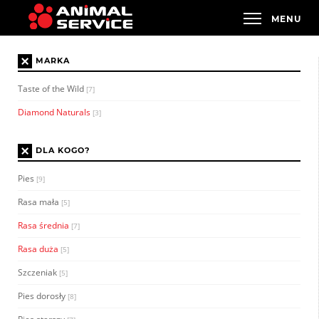
×
MARKA
Taste of the Wild
[7]
Diamond Naturals
[3]
×
DLA KOGO?
Pies
[9]
Rasa mała
[5]
Rasa średnia
[7]
Rasa duża
[5]
Szczeniak
[5]
Pies dorosły
[8]