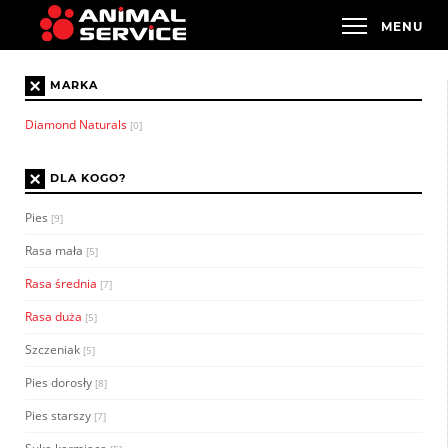
×
MARKA
Diamond Naturals
[0]
×
DLA KOGO?
Pies
[9]
Rasa mała
[5]
Rasa średnia
[7]
Rasa duża
[5]
Szczeniak
[5]
Pies dorosły
[8]
Pies starszy
[7]