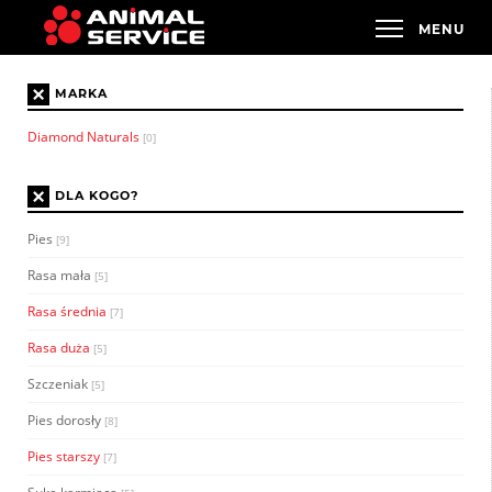
×
MARKA
Diamond Naturals
[0]
×
DLA KOGO?
Pies
[9]
Rasa mała
[5]
Rasa średnia
[7]
Rasa duża
[5]
Szczeniak
[5]
Pies dorosły
[8]
Pies starszy
[7]