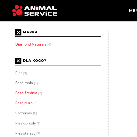
×
MARKA
Diamond Naturals
[0]
×
DLA KOGO?
Pies
[9]
Rasa mała
[5]
Rasa średnia
[7]
Rasa duża
[5]
Szczeniak
[5]
Pies dorosły
[8]
Pies starszy
[7]