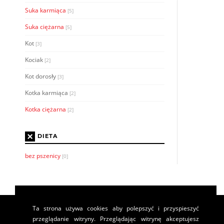
Suka karmiąca
[5]
Suka ciężarna
[5]
Kot
[3]
Kociak
[2]
Kot dorosły
[3]
Kotka karmiąca
[2]
Kotka ciężarna
[2]
×
DIETA
bez pszenicy
[0]
Ta strona używa cookies aby polepszyć i przyspieszyć
przeglądanie witryny. Przeglądając witrynę akceptujesz