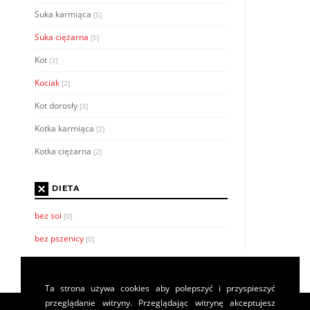
Suka karmiąca
[5]
Suka ciężarna
[5]
Kot
[3]
Kociak
[2]
Kot dorosły
[3]
Kotka karmiąca
[2]
Kotka ciężarna
[2]
×
DIETA
bez soi
[0]
bez pszenicy
[0]
Ta strona używa cookies aby polepszyć i przyspieszyć
przeglądanie witryny. Przeglądając witrynę akceptujesz