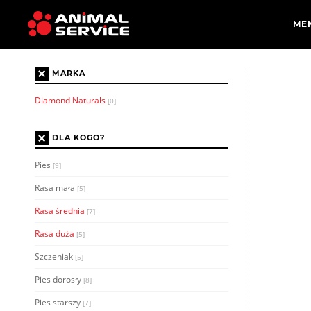
×
MARKA
Diamond Naturals
[0]
×
DLA KOGO?
Pies
[9]
Rasa mała
[5]
Rasa średnia
[7]
Rasa duża
[5]
Szczeniak
[5]
Pies dorosły
[8]
Pies starszy
[7]