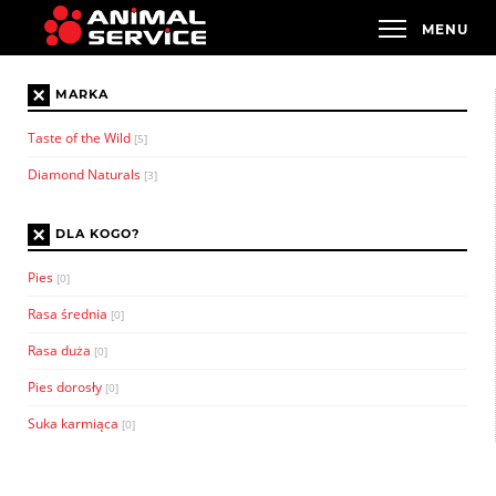
×
MARKA
Taste of the Wild
[5]
Diamond Naturals
[3]
×
DLA KOGO?
Pies
[0]
Rasa średnia
[0]
Rasa duża
[0]
Pies dorosły
[0]
Suka karmiąca
[0]