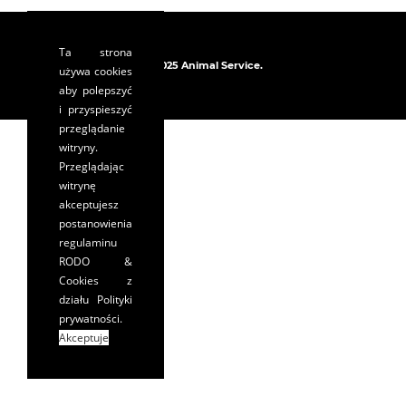
Ta strona
© 2025 Animal Service.
używa cookies
aby polepszyć
i przyspieszyć
przeglądanie
witryny.
Przeglądając
witrynę
akceptujesz
postanowienia
regulaminu
RODO &
Cookies
z
działu Polityki
prywatności.
Akceptuje